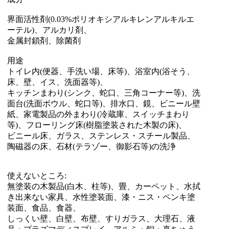
界面活性剤(0.03%ポリオキシアルキレンアルキルエ
ーテル)、アルカリ剤、
金属封鎖剤、除菌剤
用途
トイレ内(便器、手洗い場、床等)、浴室内(浴そう、
床、壁、イス、洗面器等)、
キッチンまわり(シンク、蛇口、三角コーナー等)、洗
面台(洗面ボウル、蛇口等)、排水口、鏡、ビニール壁
紙、家電製品の外まわり(冷蔵庫、スイッチまわり
等)、フローリング床(樹脂塗装された木製の床)、
ビニール床、ガラス、ステンレス・スチール製品、
陶磁器の床、石材(テラゾー、御影石等)の洗浄
使えないところ:
無塗装の木製品(白木、柱等)、畳、カーペット、水拭
き出来ない家具、水性塗装面、漆・ニス・ペンキ塗
装面、食品、食器、
しっくい壁、白壁、布壁、すりガラス、大理石、液