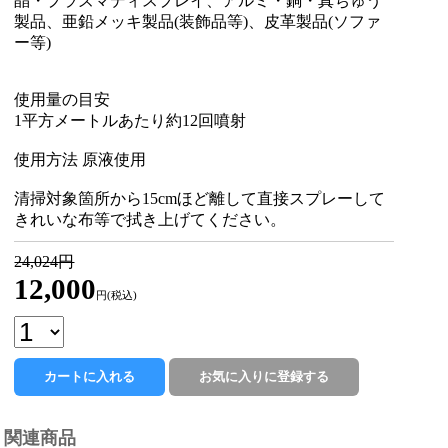
晶・プラズマディスプレイ、アルミ・銅・真ちゅう
製品、亜鉛メッキ製品(装飾品等)、皮革製品(ソファ
ー等)
使用量の目安
1平方メートルあたり約12回噴射
使用方法 原液使用
清掃対象箇所から15cmほど離して直接スプレーして
きれいな布等で拭き上げてください。
24,024円
12,000
円(税込)
関連商品