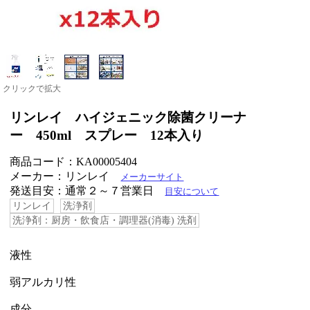
クリックで拡大
リンレイ ハイジェニック除菌クリーナ
ー 450ml スプレー 12本入り
商品コード：KA00005404
メーカー：リンレイ
メーカーサイト
発送目安：通常２～７営業日
目安について
リンレイ
洗浄剤
洗浄剤：厨房・飲食店・調理器(消毒) 洗剤
液性
弱アルカリ性
成分