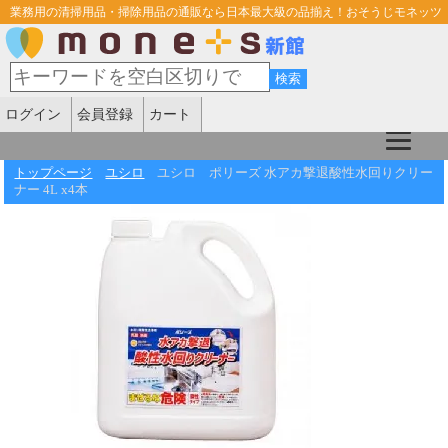
業務用の清掃用品・掃除用品の通販なら日本最大級の品揃え！おそうじモネッツ
ログイン
会員登録
カート
トップページ
ユシロ
ユシロ ポリーズ 水アカ撃退酸性水回りクリー
ナー 4L x4本