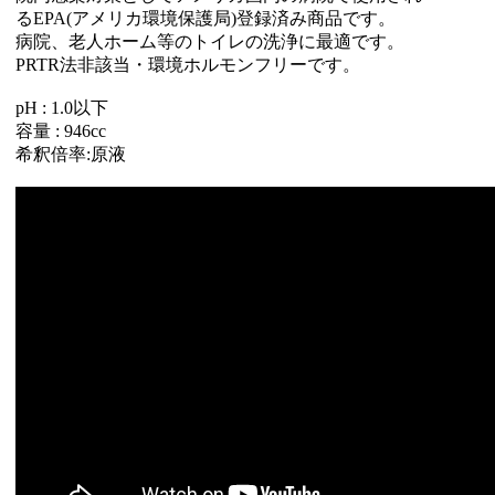
るEPA(アメリカ環境保護局)登録済み商品です。
病院、老人ホーム等のトイレの洗浄に最適です。
PRTR法非該当・環境ホルモンフリーです。
pH : 1.0以下
容量 : 946cc
希釈倍率:原液