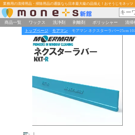
業務用の清掃用品・掃除用品の通販なら日本最大級の品揃え！おそうじモネッツ
商品一覧
ワックス
洗浄剤
剥離剤
ポリッシャー
清掃
トップページ
モアマン
モアマン ネクスターラバー25cm 10