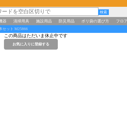
機器
清掃用具
施設用品
防災用品
ポリ袋の選び方
フロ
本セット M25866
この商品はただいま休止中です