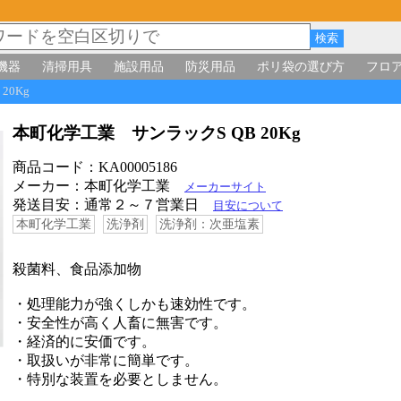
機器
清掃用具
施設用品
防災用品
ポリ袋の選び方
フロ
 20Kg
本町化学工業 サンラックS QB 20Kg
商品コード：KA00005186
メーカー：本町化学工業
メーカーサイト
発送目安：通常２～７営業日
目安について
本町化学工業
洗浄剤
洗浄剤：次亜塩素
殺菌料、食品添加物
・処理能力が強くしかも速効性です。
・安全性が高く人畜に無害です。
・経済的に安価です。
・取扱いが非常に簡単です。
・特別な装置を必要としません。