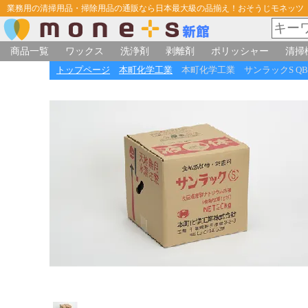
業務用の清掃用品・掃除用品の通販なら日本最大級の品揃え！おそうじモネッツ
商品一覧
ワックス
洗浄剤
剥離剤
ポリッシャー
清掃
トップページ
本町化学工業
本町化学工業 サンラックS QB