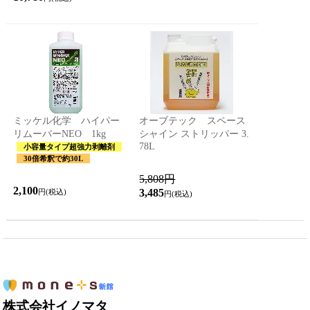
ミッケル化学 ハイパー
オーブテック スペース
リムーバーNEO 1kg
シャイン ストリッパー 3.
78L
小容量タイプ超強力剥離剤
30倍希釈で約30L
5,808円
2,100
3,485
円(税込)
円(税込)
株式会社イノマタ