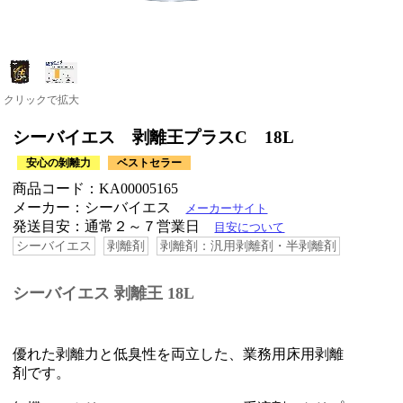
クリックで拡大
シーバイエス 剥離王プラスC 18L
安心の剝離力
ベストセラー
商品コード：KA00005165
メーカー：シーバイエス
メーカーサイト
発送目安：通常２～７営業日
目安について
シーバイエス
剥離剤
剥離剤：汎用剥離剤・半剥離剤
シーバイエス 剥離王 18L
優れた剥離力と低臭性を両立した、業務用床用剥離
剤です。