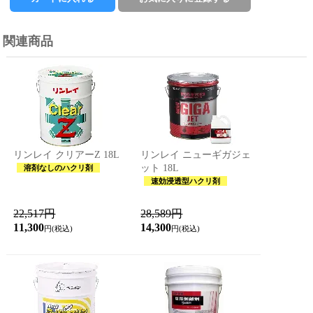
関連商品
リンレイ クリアーZ 18L
リンレイ ニューギガジェ
ット 18L
溶剤なしのハクリ剤
速効浸透型ハクリ剤
22,517円
28,589円
11,300
14,300
円(税込)
円(税込)