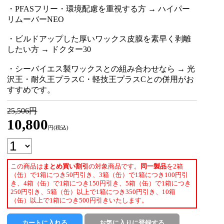
・PFASフリー・環境配慮を重視する方 → ハイパー
リムーバーNEO
・ビルドアップした厚いワックス皮膜を素早く剥離
したい方 → ドクター30
・シーバイエス製ワックスとの組み合わせなら → 光
沢王・耐久王プラスC・軽技王プラスCとの併用がお
すすめです。
25,506円
10,800
円(税込)
この商品は
まとめ買い割引
の対象商品です。
同一製品
を2箱
（缶）で1箱につき50円引き、3箱（缶）で1箱につき100円引
き、4箱（缶）で1箱につき150円引き、5箱（缶）で1箱につき
250円引き、5箱（缶）以上で1箱につき350円引き、10箱
（缶）以上で1箱につき500円引きいたします。