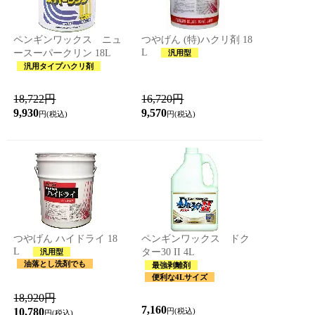
ペンギンワックス ニュ
つやげん (特)ハクリ剤 18
L
ースーパークリン 18L
汎用型
汎用タイプハクリ剤
18,722円
16,720円
9,930
9,570
円(税込)
円(税込)
つやげん ハイドライ 18
ペンギンワックス ドク
L
ター30 II 4L
汎用型
油落とし洗剤でも
最強剥離剤
便利な4Lサイズ
18,920円
7,160
10,780
円(税込)
円(税込)