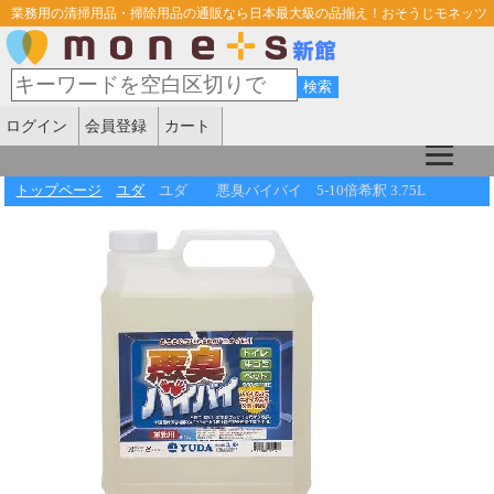
業務用の清掃用品・掃除用品の通販なら日本最大級の品揃え！おそうじモネッツ
ログイン
会員登録
カート
トップページ
ユダ
ユダ 悪臭バイバイ 5-10倍希釈 3.75L