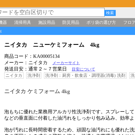
機器
清掃用具
施設用品
防災用品
ポリ袋の選び方
フロ
kg
ニイタカ ニューケミフォーム 4kg
商品コード：KA00005134
メーカー：ニイタカ
メーカーサイト
発送目安：通常２～７営業日
目安について
ニイタカ
洗浄剤
洗浄剤：厨房・飲食店・調理器(消毒) 洗剤
洗
ニイタカ ケミフォーム 4kg
泡もちに優れた業務用アルカリ性洗浄剤です。スプレーして
などの垂直面に付着した油汚れをしっかり包み込み、効率よ
泡が汚れに長時間密着するため、頑固な油汚れにも優れた洗