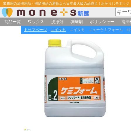
業務用の清掃用品・掃除用品の通販なら日本最大級の品揃え！おそうじモネッツ
商品一覧
ワックス
洗浄剤
剥離剤
ポリッシャー
清掃
トップページ
ニイタカ
ニイタカ ニューケミフォーム 4