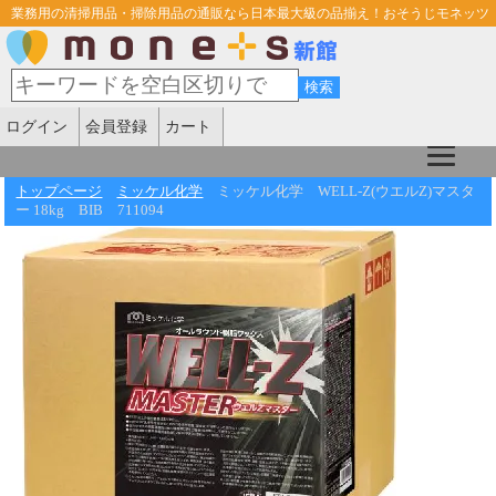
業務用の清掃用品・掃除用品の通販なら日本最大級の品揃え！おそうじモネッツ
ログイン
会員登録
カート
トップページ
ミッケル化学
ミッケル化学 WELL-Z(ウエルZ)マスタ
ー 18kg BIB 711094