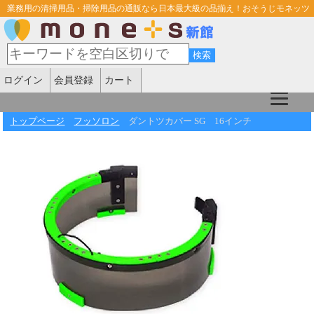
業務用の清掃用品・掃除用品の通販なら日本最大級の品揃え！おそうじモネッツ
ログイン
会員登録
カート
トップページ
フッソロン
ダントツカバー SG 16インチ