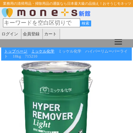
業務用の清掃用品・掃除用品の通販なら日本最大級の品揃え！おそうじモネッツ
ログイン
会員登録
カート
トップページ
ミッケル化学
ミッケル化学 ハイパーリムーバーライ
ト 18kg 715210