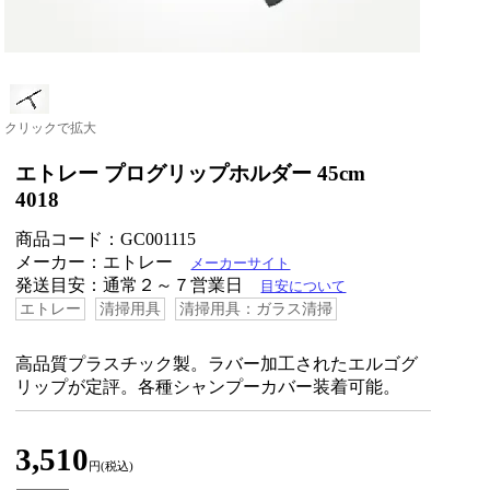
クリックで拡大
エトレー プログリップホルダー 45cm
4018
商品コード：GC001115
メーカー：エトレー
メーカーサイト
発送目安：通常２～７営業日
目安について
エトレー
清掃用具
清掃用具：ガラス清掃
高品質プラスチック製。ラバー加工されたエルゴグ
リップが定評。各種シャンプーカバー装着可能。
3,510
円(税込)