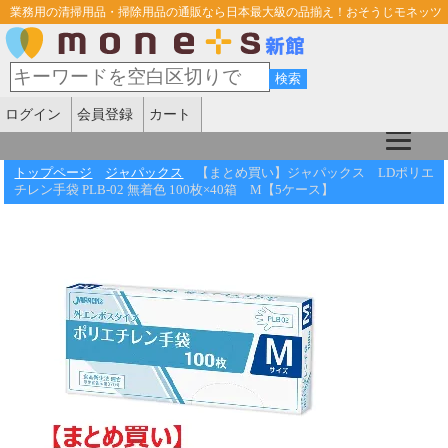
業務用の清掃用品・掃除用品の通販なら日本最大級の品揃え！おそうじモネッツ
ログイン
会員登録
カート
トップページ
ジャパックス
【まとめ買い】ジャパックス LDポリエ
チレン手袋 PLB-02 無着色 100枚×40箱 M【5ケース】