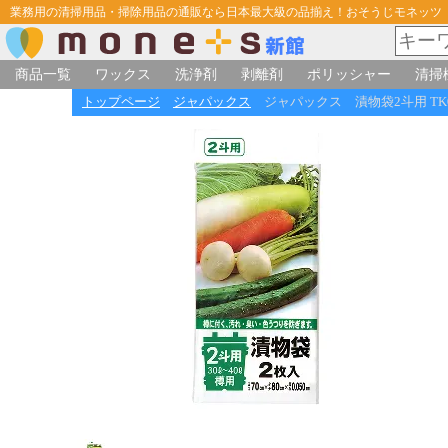
業務用の清掃用品・掃除用品の通販なら日本最大級の品揃え！おそうじモネッツ
商品一覧
ワックス
洗浄剤
剥離剤
ポリッシャー
清掃
トップページ
ジャパックス
ジャパックス 漬物袋2斗用 TK0