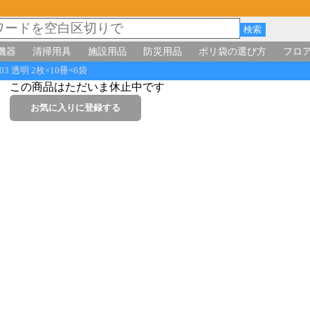
機器
清掃用具
施設用品
防災用品
ポリ袋の選び方
フロ
3 透明 2枚×10冊×6袋
この商品はただいま休止中です