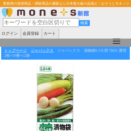
業務用の清掃用品・掃除用品の通販なら日本最大級の品揃え！おそうじモネッツ
ログイン
会員登録
カート
トップページ
ジャパックス
ジャパックス 漬物袋0.5斗用 TK01 透明
2枚×10冊×12袋