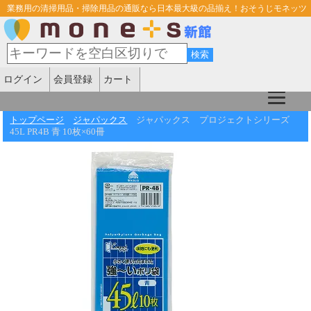
業務用の清掃用品・掃除用品の通販なら日本最大級の品揃え！おそうじモネッツ
ログイン
会員登録
カート
トップページ
ジャパックス
ジャパックス プロジェクトシリーズ
45L PR4B 青 10枚×60冊