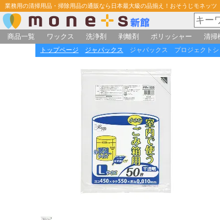
業務用の清掃用品・掃除用品の通販なら日本最大級の品揃え！おそうじモネッツ
商品一覧
ワックス
洗浄剤
剥離剤
ポリッシャー
清掃
トップページ
ジャパックス
ジャパックス プロジェクトシリーズ