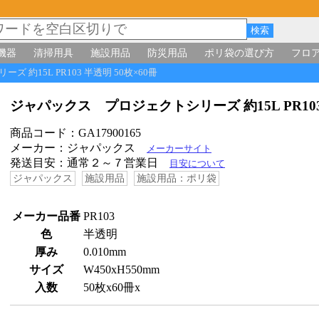
機器
清掃用具
施設用品
防災用品
ポリ袋の選び方
フロ
 約15L PR103 半透明 50枚×60冊
ジャパックス プロジェクトシリーズ 約15L PR103
商品コード：GA17900165
メーカー：ジャパックス
メーカーサイト
発送目安：通常２～７営業日
目安について
ジャパックス
施設用品
施設用品：ポリ袋
メーカー品番
PR103
色
半透明
厚み
0.010mm
サイズ
W450xH550mm
入数
50枚x60冊x