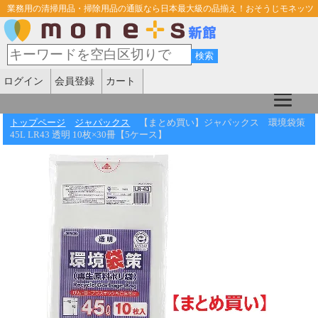
業務用の清掃用品・掃除用品の通販なら日本最大級の品揃え！おそうじモネッツ
ログイン
会員登録
カート
トップページ
ジャパックス
【まとめ買い】ジャパックス 環境袋策
45L LR43 透明 10枚×30冊【5ケース】