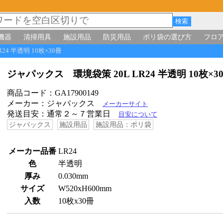
機器
清掃用具
施設用品
防災用品
ポリ袋の選び方
フロ
24 半透明 10枚×30冊
ジャパックス 環境袋策 20L LR24 半透明 10枚×
商品コード：GA17900149
メーカー：ジャパックス
メーカーサイト
発送目安：通常２～７営業日
目安について
ジャパックス
施設用品
施設用品：ポリ袋
メーカー品番
LR24
色
半透明
厚み
0.030mm
サイズ
W520xH600mm
入数
10枚x30冊