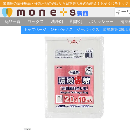
業務用の清掃用品・掃除用品の通販なら日本最大級の品揃え！おそうじモネッツ
商品一覧
ワックス
洗浄剤
剥離剤
ポリッシャー
清掃
トップページ
ジャパックス
ジャパックス 環境袋策 20L LR