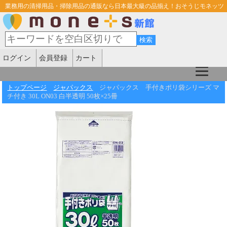
業務用の清掃用品・掃除用品の通販なら日本最大級の品揃え！おそうじモネッツ
ログイン
会員登録
カート
トップページ
ジャパックス
ジャパックス 手付きポリ袋シリーズ マ
チ付き 30L ON03 白半透明 50枚×25冊