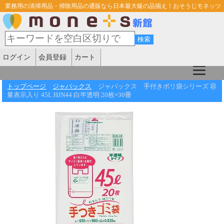
業務用の清掃用品・掃除用品の通販なら日本最大級の品揃え！おそうじモネッツ
ログイン
会員登録
カート
トップページ
ジャパックス
ジャパックス 手付きポリ袋シリーズ 容
量表示入り 45L HJN44 白半透明 20枚×30冊