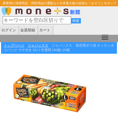
業務用の清掃用品・掃除用品の通販なら日本最大級の品揃え！おそうじモネッツ
ログイン
会員登録
カート
トップページ
ジャパックス
ジャパックス 保存用ポリ袋 キッチンポ
リパック マチ付き SS13 半透明 160枚×20個