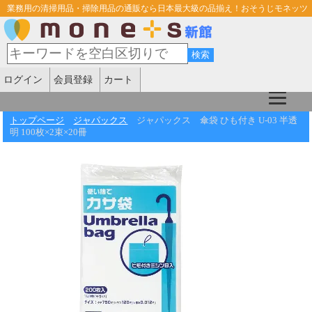
業務用の清掃用品・掃除用品の通販なら日本最大級の品揃え！おそうじモネッツ
ログイン
会員登録
カート
トップページ
ジャパックス
ジャパックス 傘袋 ひも付き U-03 半透
明 100枚×2束×20冊