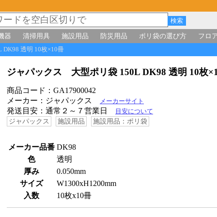
機器
清掃用具
施設用品
防災用品
ポリ袋の選び方
フロ
DK98 透明 10枚×10冊
ジャパックス 大型ポリ袋 150L DK98 透明 10枚
商品コード：GA17900042
メーカー：ジャパックス
メーカーサイト
発送目安：通常２～７営業日
目安について
ジャパックス
施設用品
施設用品：ポリ袋
メーカー品番
DK98
色
透明
厚み
0.050mm
サイズ
W1300xH1200mm
入数
10枚x10冊