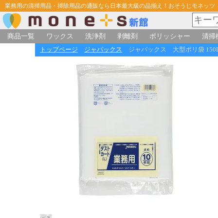
業務用の清掃用品・掃除用品の通販なら日本最大級の品揃え！おそうじモネッツ
商品一覧
ワックス
洗浄剤
剥離剤
ポリッシャー
清掃
トップページ
ジャパックス
ジャパックス 大型ポリ袋 150L 