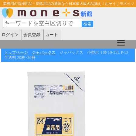
業務用の清掃用品・掃除用品の通販なら日本最大級の品揃え！おそうじモネッツ
ログイン
会員登録
カート
トップページ
ジャパックス
ジャパックス 小型ポリ袋 10-15L P-13
半透明 20枚×50冊