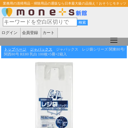
業務用の清掃用品・掃除用品の通販なら日本最大級の品揃え！おそうじモネッツ
ログイン
会員登録
カート
トップページ
ジャパックス
ジャパックス レジ袋シリーズ 関東80号/
関西80号 RE80 乳白 100枚×5冊×2箱入