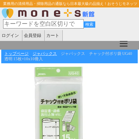
業務用の清掃用品・掃除用品の通販なら日本最大級の品揃え！おそうじモネッツ
ログイン
会員登録
カート
トップページ
ジャパックス
ジャパックス チャック付ポリ袋 UG40
透明 15枚×10x10冊入