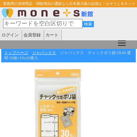
業務用の清掃用品・掃除用品の通販なら日本最大級の品揃え！おそうじモネッツ
ログイン
会員登録
カート
トップページ
ジャパックス
ジャパックス チャックポリ袋 UE40 透
明 30枚×10x10冊入