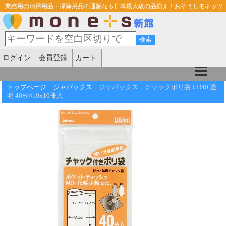
業務用の清掃用品・掃除用品の通販なら日本最大級の品揃え！おそうじモネッツ
ログイン
会員登録
カート
トップページ
ジャパックス
ジャパックス チャックポリ袋 UD40 透
明 40枚×10x10冊入