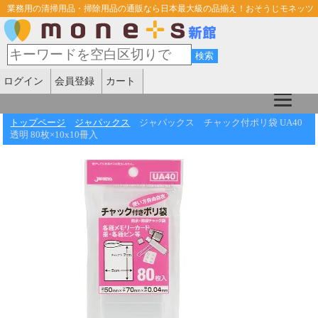
業務用の清掃用品・掃除用品の通販なら日本最大級の品揃え！おそうじモネッツ
ログイン
会員登録
カート
トップページ
ジャパックス
ジャパックス チャック付ポリ袋 UA40
透明 80枚×10x10冊入