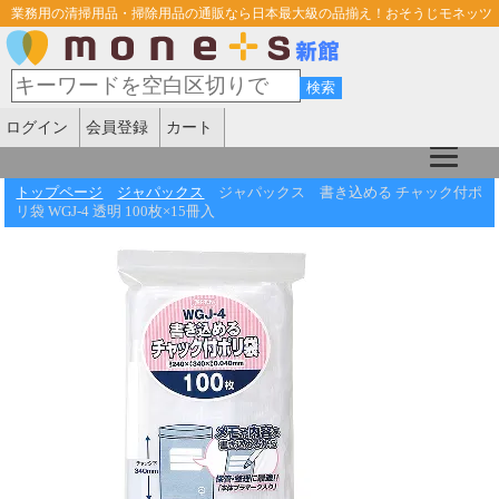
業務用の清掃用品・掃除用品の通販なら日本最大級の品揃え！おそうじモネッツ
ログイン
会員登録
カート
トップページ
ジャパックス
ジャパックス 書き込める チャック付ポ
リ袋 WGJ-4 透明 100枚×15冊入