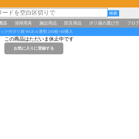
機器
清掃用具
施設用品
防災用品
ポリ袋の選び方
フロ
付ポリ袋 WGE-4 透明 200枚×40冊入
この商品はただいま休止中です