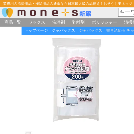
業務用の清掃用品・掃除用品の通販なら日本最大級の品揃え！おそうじモネッツ
商品一覧
ワックス
洗浄剤
剥離剤
ポリッシャー
清掃
トップページ
ジャパックス
ジャパックス 書き込める チャック