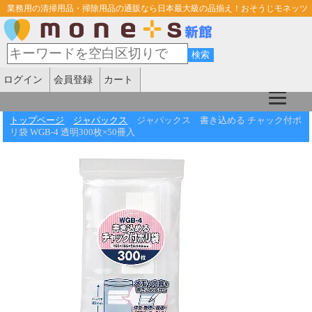
業務用の清掃用品・掃除用品の通販なら日本最大級の品揃え！おそうじモネッツ
ログイン
会員登録
カート
トップページ
ジャパックス
ジャパックス 書き込める チャック付ポ
リ袋 WGB-4 透明300枚×50冊入