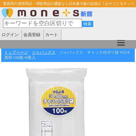
業務用の清掃用品・掃除用品の通販なら日本最大級の品揃え！おそうじモネッツ
ログイン
会員登録
カート
トップページ
ジャパックス
ジャパックス チャック付ポリ袋 VGJ-8
透明 100枚×8冊入