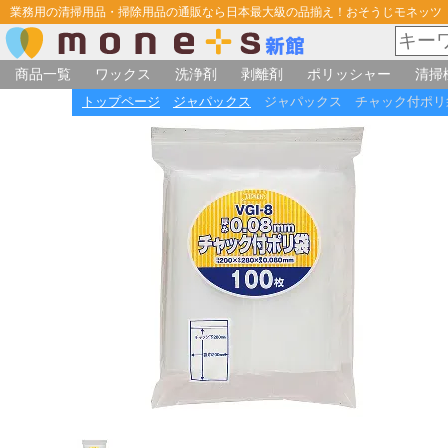
業務用の清掃用品・掃除用品の通販なら日本最大級の品揃え！おそうじモネッツ
商品一覧
ワックス
洗浄剤
剥離剤
ポリッシャー
清掃
トップページ
ジャパックス
ジャパックス チャック付ポリ袋 V