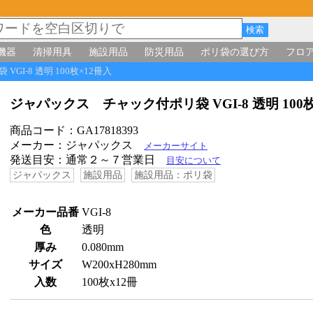
機器
清掃用具
施設用品
防災用品
ポリ袋の選び方
フロ
GI-8 透明 100枚×12冊入
ジャパックス チャック付ポリ袋 VGI-8 透明 100
商品コード：GA17818393
メーカー：ジャパックス
メーカーサイト
発送目安：通常２～７営業日
目安について
ジャパックス
施設用品
施設用品：ポリ袋
メーカー品番
VGI-8
色
透明
厚み
0.080mm
サイズ
W200xH280mm
入数
100枚x12冊