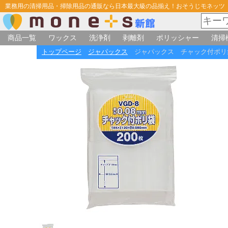
業務用の清掃用品・掃除用品の通販なら日本最大級の品揃え！おそうじモネッツ
商品一覧
ワックス
洗浄剤
剥離剤
ポリッシャー
清掃
トップページ
ジャパックス
ジャパックス チャック付ポリ袋 V