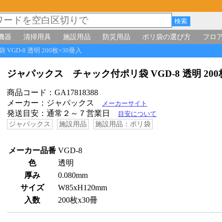
機器
清掃用具
施設用品
防災用品
ポリ袋の選び方
フロ
GD-8 透明 200枚×30冊入
ジャパックス チャック付ポリ袋 VGD-8 透明 20
商品コード：GA17818388
メーカー：ジャパックス
メーカーサイト
発送目安：通常２～７営業日
目安について
ジャパックス
施設用品
施設用品：ポリ袋
メーカー品番
VGD-8
色
透明
厚み
0.080mm
サイズ
W85xH120mm
入数
200枚x30冊