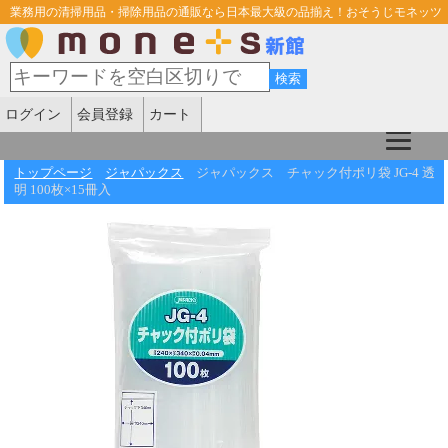
業務用の清掃用品・掃除用品の通販なら日本最大級の品揃え！おそうじモネッツ
ログイン
会員登録
カート
トップページ
ジャパックス
ジャパックス チャック付ポリ袋 JG-4 透
明 100枚×15冊入