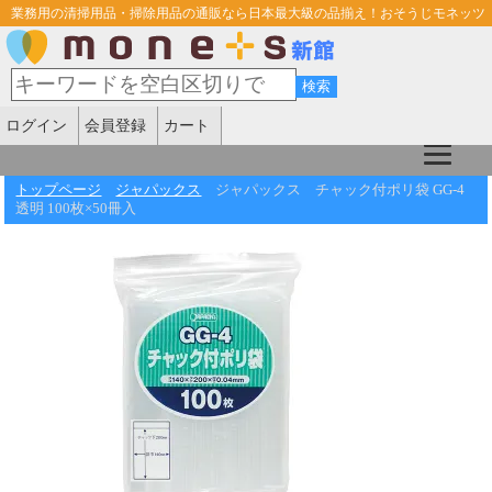
業務用の清掃用品・掃除用品の通販なら日本最大級の品揃え！おそうじモネッツ
ログイン
会員登録
カート
トップページ
ジャパックス
ジャパックス チャック付ポリ袋 GG-4
透明 100枚×50冊入