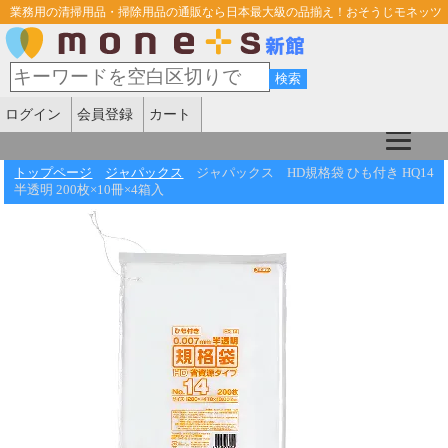
業務用の清掃用品・掃除用品の通販なら日本最大級の品揃え！おそうじモネッツ
ログイン
会員登録
カート
トップページ
ジャパックス
ジャパックス HD規格袋 ひも付き HQ14
半透明 200枚×10冊×4箱入