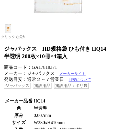
クリックで拡大
ジャパックス HD規格袋 ひも付き HQ14
半透明 200枚×10冊×4箱入
商品コード：GA17818371
メーカー：ジャパックス
メーカーサイト
発送目安：通常２～７営業日
目安について
ジャパックス
施設用品
施設用品：ポリ袋
メーカー品番
HQ14
色
半透明
厚み
0.007mm
サイズ
W280xH410mm