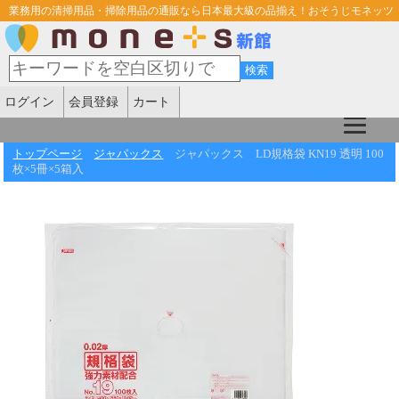
業務用の清掃用品・掃除用品の通販なら日本最大級の品揃え！おそうじモネッツ
ログイン
会員登録
カート
トップページ
ジャパックス
ジャパックス LD規格袋 KN19 透明 100
枚×5冊×5箱入