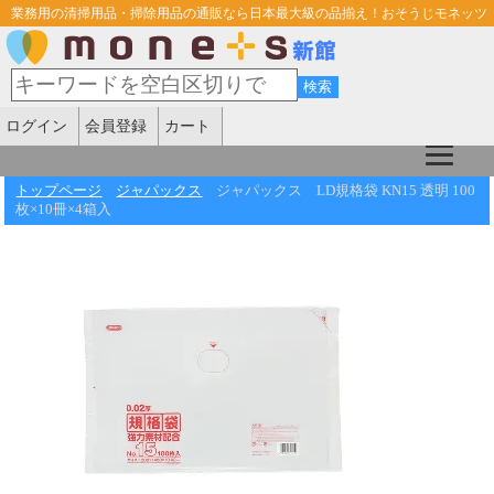
業務用の清掃用品・掃除用品の通販なら日本最大級の品揃え！おそうじモネッツ
ログイン
会員登録
カート
トップページ
ジャパックス
ジャパックス LD規格袋 KN15 透明 100
枚×10冊×4箱入