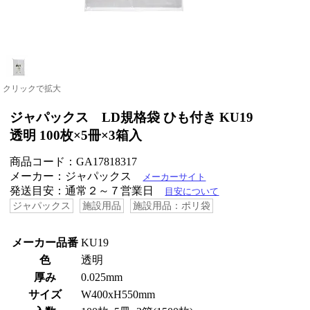
クリックで拡大
ジャパックス LD規格袋 ひも付き KU19
透明 100枚×5冊×3箱入
商品コード：GA17818317
メーカー：ジャパックス
メーカーサイト
発送目安：通常２～７営業日
目安について
ジャパックス
施設用品
施設用品：ポリ袋
メーカー品番
KU19
色
透明
厚み
0.025mm
サイズ
W400xH550mm