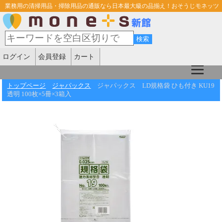
業務用の清掃用品・掃除用品の通販なら日本最大級の品揃え！おそうじモネッツ
ログイン
会員登録
カート
トップページ
ジャパックス
ジャパックス LD規格袋 ひも付き KU19
透明 100枚×5冊×3箱入