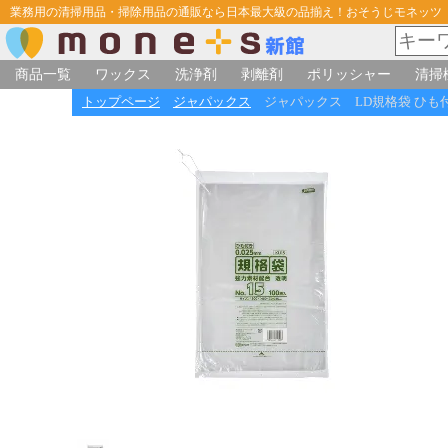
業務用の清掃用品・掃除用品の通販なら日本最大級の品揃え！おそうじモネッツ
商品一覧
ワックス
洗浄剤
剥離剤
ポリッシャー
清掃
トップページ
ジャパックス
ジャパックス LD規格袋 ひも付き