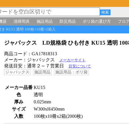
機器
清掃用具
施設用品
防災用品
ポリ袋の選び方
フロ
 KU15 透明 100枚×10冊×2箱入
ジャパックス LD規格袋 ひも付き KU15 透明 10
商品コード：GA17818313
メーカー：ジャパックス
メーカーサイト
発送目安：通常２～７営業日
目安について
ジャパックス
施設用品
施設用品：ポリ袋
メーカー品番
KU15
色
透明
厚み
0.025mm
サイズ
W300xH450mm
入数
100枚x10冊x2箱(2000枚)