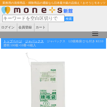
業務用の清掃用品・掃除用品の通販なら日本最大級の品揃え！おそうじモネッツ
ログイン
会員登録
カート
トップページ
ジャパックス
ジャパックス LD規格袋 ひも付き KU10
透明 100枚×10冊×6箱入