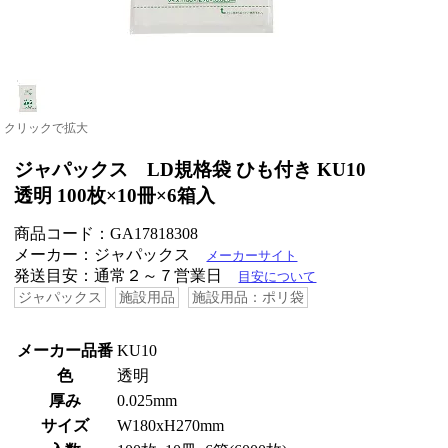
クリックで拡大
ジャパックス LD規格袋 ひも付き KU10
透明 100枚×10冊×6箱入
商品コード：GA17818308
メーカー：ジャパックス
メーカーサイト
発送目安：通常２～７営業日
目安について
ジャパックス
施設用品
施設用品：ポリ袋
メーカー品番
KU10
色
透明
厚み
0.025mm
サイズ
W180xH270mm