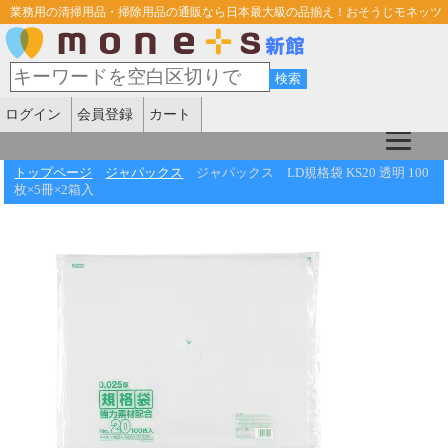
業務用の清掃用品・掃除用品の通販なら日本最大級の品揃え！おそうじモネッツ
ログイン
会員登録
カート
トップページ
ジャパックス
ジャパックス LD規格袋 KS20 透明 100
枚×5冊×2箱入