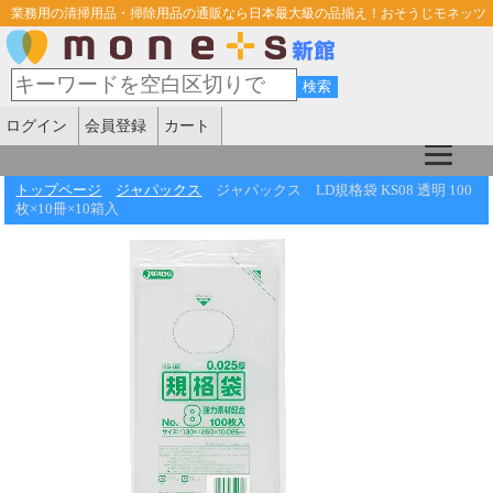
業務用の清掃用品・掃除用品の通販なら日本最大級の品揃え！おそうじモネッツ
ログイン
会員登録
カート
トップページ
ジャパックス
ジャパックス LD規格袋 KS08 透明 100
枚×10冊×10箱入