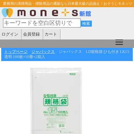
業務用の清掃用品・掃除用品の通販なら日本最大級の品揃え！おそうじモネッツ
ログイン
会員登録
カート
トップページ
ジャパックス
ジャパックス LD規格袋 ひも付き LK15
透明 100枚×10冊×2箱入