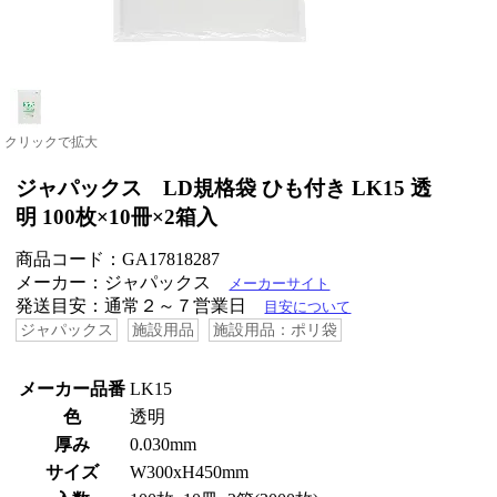
クリックで拡大
ジャパックス LD規格袋 ひも付き LK15 透
明 100枚×10冊×2箱入
商品コード：GA17818287
メーカー：ジャパックス
メーカーサイト
発送目安：通常２～７営業日
目安について
ジャパックス
施設用品
施設用品：ポリ袋
メーカー品番
LK15
色
透明
厚み
0.030mm
サイズ
W300xH450mm