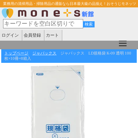
業務用の清掃用品・掃除用品の通販なら日本最大級の品揃え！おそうじモネッツ
ログイン
会員登録
カート
トップページ
ジャパックス
ジャパックス LD規格袋 K-09 透明 100
枚×10冊×8箱入