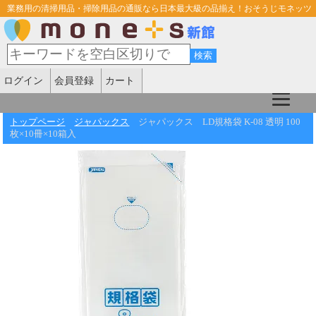
業務用の清掃用品・掃除用品の通販なら日本最大級の品揃え！おそうじモネッツ
ログイン
会員登録
カート
トップページ
ジャパックス
ジャパックス LD規格袋 K-08 透明 100
枚×10冊×10箱入