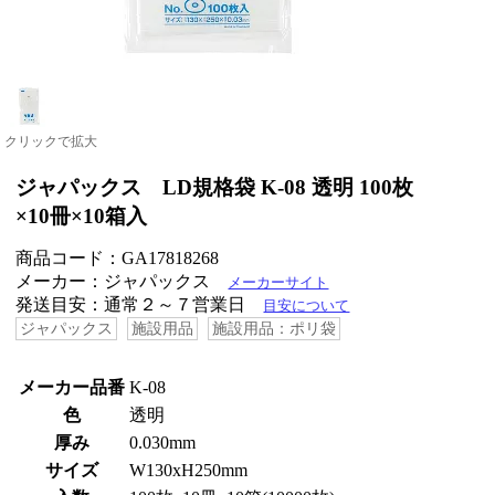
クリックで拡大
ジャパックス LD規格袋 K-08 透明 100枚
×10冊×10箱入
商品コード：GA17818268
メーカー：ジャパックス
メーカーサイト
発送目安：通常２～７営業日
目安について
ジャパックス
施設用品
施設用品：ポリ袋
メーカー品番
K-08
色
透明
厚み
0.030mm
サイズ
W130xH250mm