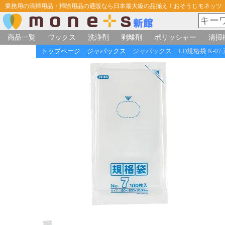
業務用の清掃用品・掃除用品の通販なら日本最大級の品揃え！おそうじモネッツ
商品一覧
ワックス
洗浄剤
剥離剤
ポリッシャー
清掃
トップページ
ジャパックス
ジャパックス LD規格袋 K-07 