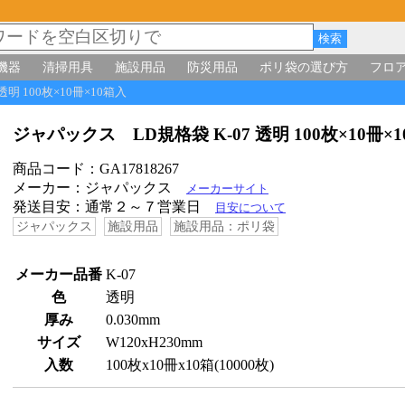
機器
清掃用具
施設用品
防災用品
ポリ袋の選び方
フロ
透明 100枚×10冊×10箱入
ジャパックス LD規格袋 K-07 透明 100枚×10冊
商品コード：GA17818267
メーカー：ジャパックス
メーカーサイト
発送目安：通常２～７営業日
目安について
ジャパックス
施設用品
施設用品：ポリ袋
メーカー品番
K-07
色
透明
厚み
0.030mm
サイズ
W120xH230mm
入数
100枚x10冊x10箱(10000枚)